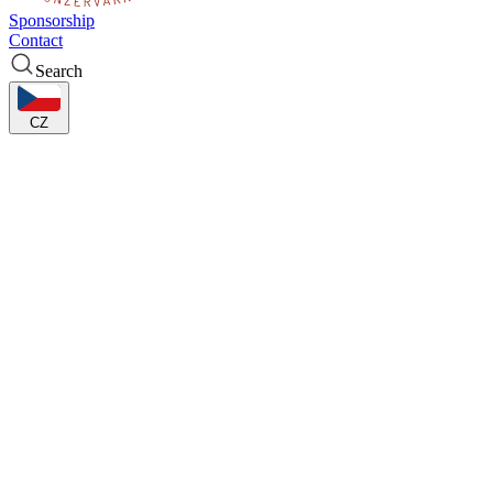
Sponsorship
Contact
Search
CZ
that
make sense
Přispěla také společnost BRICK form
Během středečního utkání (KP
TANY Brno vs. LFB Lattes-Montpellier) byl také předán celkový
šek pro Modrého hrocha do rukou patnáctiletého Robina, který již
začal samostatně chodit na protézách obou dolních končetin.
Čtvrteční rozhodující souboj KP TANY Brno s tureckou Antalyí o
historický postup ze základní skupiny EuroCupu se odehrál na
podporu nadačního fondu [Modrý hroch](www.modryhroch.cz),