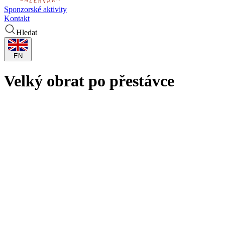
Sponzorské aktivity
Kontakt
Hledat
EN
Velký obrat po přestávce
Až zlepšeným výkonem ve druhém poločase rozhodly hráčky KP o
svém vítězství v Ostravě 66:58 a udržely si neporazitelnost v
Chance ŽBL. Utkání 7. kola na severu Moravy se vtěsnalo mezi
dva eurocupové duely, trochu panovaly obavy, jak ho Brňanky
zvládnou. Zabraly však v pravý čas a výhra nad letos nebezpečným
soupeřem je může nastartovat i pro středeční duel v Angers.
Na výsledku první dvacetiminutovky se podepsala úspěšnost střelby
z pole, zatímco domácí družstvo trefovalo s přesností 41%, hostující
celek si ve statistikách zaknihoval pouhých 29%. Za školácky
zahozené tutovky přišel trest v podobě jedenáctibodového manka.