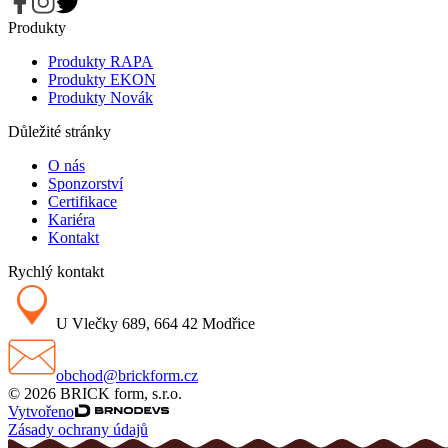
Produkty
Produkty RAPA
Produkty EKON
Produkty Novák
Důležité stránky
O nás
Sponzorství
Certifikace
Kariéra
Kontakt
Rychlý kontakt
U Vlečky 689, 664 42 Modřice
obchod@brickform.cz
© 2026 BRICK form, s.r.o.
Vytvořeno
Zásady ochrany údajů