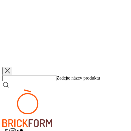
Kopecká 17, Zítková 8, E. Kopecká, Galíčková a Šotolová 6,
Hynková a Fadrhonsová 2, fauly: 19:23, TH: 22/19:10/9, trojky:
3:7, rozhodčí Komprs, Karabínová a Kavan, 200 diváků
Zdroj:
https://www.kpbrnobasket.cz/index.php?
strana=clanek&id=2521&archiv=
Přidáno
5. 6. 2026
Klopytnutí ve čtvrtfinále
Přidáno
5. 6. 2026
Federální elita hraje v lázních
Přidáno
5. 6. 2026
KP TANY zlomila šňůra
Přidáno
5. 6. 2026
Z mrazu do Final 8
Zadejte název produktu