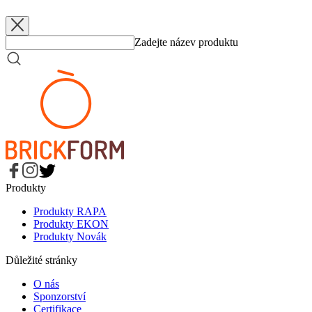
RAPA, s.r.o.
Karel Štípa
+420 777 811 050
stipa@rapabzenec.cz
Zadejte název produktu
Produkty
Produkty RAPA
Produkty EKON
Produkty Novák
Důležité stránky
O nás
Sponzorství
Certifikace