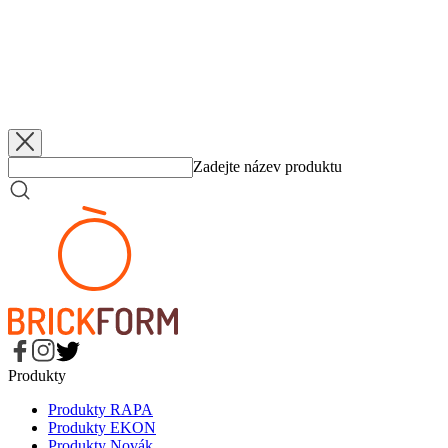
Přidáno
5. 6. 2026
Klopytnutí ve čtvrtfinále
Přidáno
5. 6. 2026
Federální elita hraje v lázních
Přidáno
5. 6. 2026
KP TANY zlomila šňůra
Přidáno
5. 6. 2026
Z mrazu do Final 8
Zadejte název produktu
Produkty
Produkty RAPA
Produkty EKON
Produkty Novák