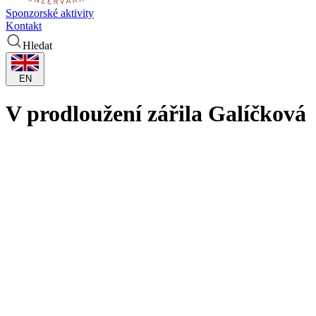
Sponzorské aktivity
Kontakt
Hledat
EN
V prodloužení zářila Galíčková
Autor fotografie:
Bohuslav Stloukal
Přestože basketbalistky KP TANY byly v utkání 7. kola Chance ŽBL s 
Galíčková! Míč ji po rozehrání z autu za zadní čarou naservírovala 
v Bourges, do Francie odlétají v úterý.
Docela kuriozní byla první čtvrtina, kdy se skóre posouvalo v blocíc
čiperná Zeithammerová a při odchodu do šaten byl rozdíl ve skóre je
Po změně stran se už agresivnější Východočešky stále přibližovaly, po
vypětím všech sil. V poslední minutě Effangová trefila trojku na 70: