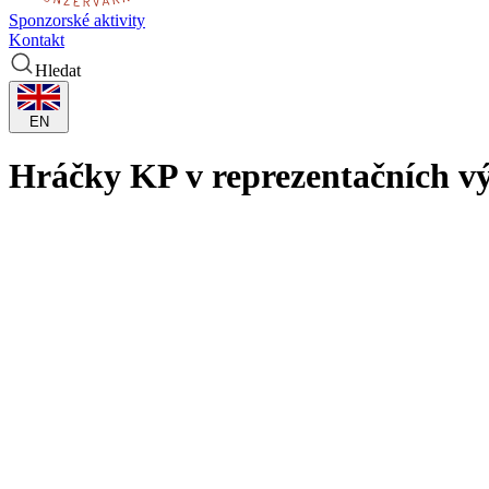
Sponzorské aktivity
Kontakt
Hledat
EN
Hráčky KP v reprezentačních v
Basketbalové soutěže mají listopadovou reprezentační pauzu, ze Star
o ME s Nizozemskem připravují Petra Malíková a Anežka Kopecká!
Obě se ze šírší nominace dostaly, k radosti příznivců Králova Pole, d
Dudáčková, Karolína Fadrhonsová, Kateřina Galíčková a Tereza Zítkov
Do Piešťan na soustředění týmu Slovenska před kvalifikačními zápasy 
basketbalistky z Vodovy - Hadačová, Tarkovičová a Remenárová.
I finské ženy čeká kvalifikační okno, po návratu z eurocupové bitvy 