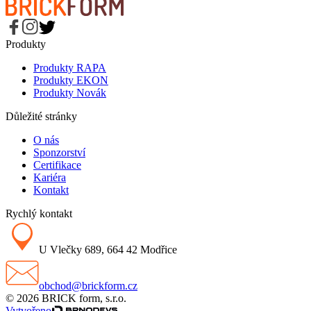
Produkty
Produkty RAPA
Produkty EKON
Produkty Novák
Důležité stránky
O nás
Sponzorství
Certifikace
Kariéra
Kontakt
Rychlý kontakt
U Vlečky 689, 664 42 Modřice
obchod@brickform.cz
© 2026 BRICK form, s.r.o.
Vytvořeno