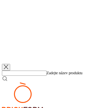
Na soustředění národního týmu ČR U20 do Klatov byla pozvána Kr
Soustředění regionálního výběru U14 pod vedením královopolského t
a hostující Anežka Zapletalová.
Kénik a repre DO-TO-HO...!!!
Zdroj:
https://www.kpbrnobasket.cz/index.php?s
Přidáno
5. 6. 2026
Klopytnutí ve čtvrtfinále
Přidáno
5. 6. 2026
Federální elita hraje v lázních
Přidáno
5. 6. 2026
KP TANY zlomila šňůra
Přidáno
5. 6. 2026
Z mrazu do Final 8
Zadejte název produktu