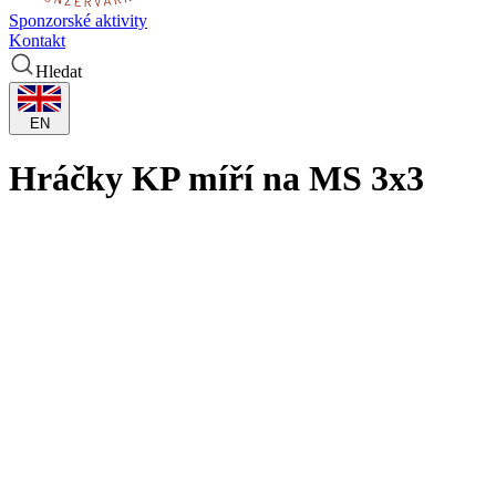
Sponzorské aktivity
Kontakt
Hledat
EN
Hráčky KP míří na MS 3x3
Přímo z dějiště přípravného turnaje ve francouzském Voironu se český
totiž od úterka do neděle světový šampionát, na který se sjede světo
Václavu Mudrovi, kterého si FIBA na tento turnaj vybrala, ale také 
Svěřenkyně trenéra Radka Šnábla si postup na světový šampionát zajis
Australanky. V následné přípravě pak stálá trojice Kateřina Galíčko
francouzském Voironu.
„Už dlouho jsem nedržela pětkový míč v ruce, takže jsem docela přep
na konci sezóny zranila, takže jsem měla asi pět týdnů volno. Teď js