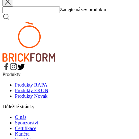
Přidáno
5. 6. 2026
Z mrazu do Final 8
Zadejte název produktu
Produkty
Produkty RAPA
Produkty EKON
Produkty Novák
Důležité stránky
O nás
Sponzorství
Certifikace
Kariéra