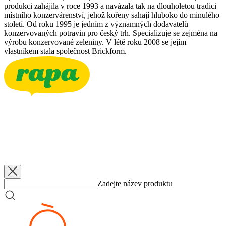
produkci zahájila v roce 1993 a navázala tak na dlouholetou tradici
místního konzervárenství, jehož kořeny sahají hluboko do minulého
století. Od roku 1995 je jedním z významných dodavatelů
konzervovaných potravin pro český trh. Specializuje se zejména na
výrobu konzervované zeleniny. V létě roku 2008 se jejím
vlastníkem stala společnost Brickform.
RAPA
Bzenecké okurky 3-6
3500 g
RAPA
Bzenecké okurky 3-6
340 g
RAPA
Bzenecké okurky 5-7
660 g
RAPA
Bzenecké okurky 6-9
660 g
Zadejte název produktu