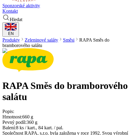
Sponzorské aktivity
Kontakt
Hledat
EN
Produkty
Zeleninové saláty
Směsi
RAPA
Směs do
bramborového salátu
RAPA
Směs do bramborového
salátu
Popis:
Hmotnost:
660 g
Pevný podíl:
360 g
Balení:
8 ks / kart., 84 kart. / pal.
Společnost RAPA, s.r.o. byla založena v roce 1992. Svou výrobní