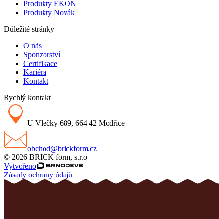
Produkty EKON
Produkty Novák
Důležité stránky
O nás
Sponzorství
Certifikace
Kariéra
Kontakt
Rychlý kontakt
U Vlečky 689, 664 42 Modřice
obchod@brickform.cz
© 2026 BRICK form, s.r.o.
Vytvořeno
Zásady ochrany údajů