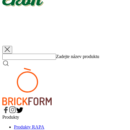
EKON
Jablka dělená
3 200 g
EKON
Jablka dělená, bez přidaného cukru
3 200 g
EKON
Jablka dělená
560 g
EKON
Jablka dělená, bez přidaného cukru
560 g
Zadejte název produktu
Produkty
Produkty RAPA