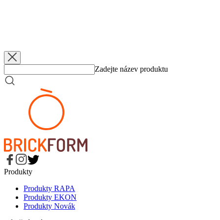
EKON
Jablka dělená
3 200 g
EKON
Jablka dělená, bez přidaného cukru
3 200 g
EKON
Jablka dělená
560 g
EKON
Jablka dělená, bez přidaného cukru
560 g
Zadejte název produktu
Produkty
Produkty RAPA
Produkty EKON
Produkty Novák