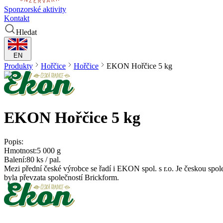
Sponzorské aktivity
Kontakt
Hledat
EN
Produkty
Hořčice
Hořčice
EKON
Hořčice 5 kg
EKON
Hořčice 5 kg
Popis:
Hmotnost:
5 000 g
Balení:
80 ks / pal.
Mezi přední české výrobce se řadí i EKON spol. s r.o. Je českou spo
byla převzata společností Brickform.