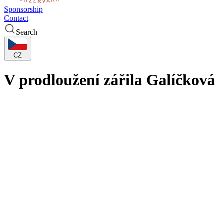
Sponsorship
Contact
Search
CZ
V prodloužení zářila Galíčková
Photo author:
Bohuslav Stloukal
Přestože basketbalistky KP TANY byly v utkání 7. kola Chance ŽBL s 
Galíčková! Míč ji po rozehrání z autu za zadní čarou naservírovala 
v Bourges, do Francie odlétají v úterý.
Docela kuriozní byla první čtvrtina, kdy se skóre posouvalo v blocíc
čiperná Zeithammerová a při odchodu do šaten byl rozdíl ve skóre je
Po změně stran se už agresivnější Východočešky stále přibližovaly, po
vypětím všech sil. V poslední minutě Effangová trefila trojku na 70: