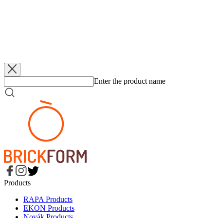
Added
5. 6. 2026
Klopytnutí ve čtvrtfinále
Added
5. 6. 2026
Federální elita hraje v lázních
Added
5. 6. 2026
KP TANY zlomila šňůra
Added
5. 6. 2026
Z mrazu do Final 8
Enter the product name
Products
RAPA Products
EKON Products
Novák Products