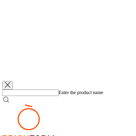
jasně 84:41 přehrál snaživý Haukar, ale potom v lize prohrál o bod v 
Ještě krutější byl los k basketbalistkám KP, které po příletu z Paříže 
Právě proti Tarbes minulou středu Brňanky vstoupily do EuroCupu, se
Ve středu se ještě utká ve 2. kole Tarbes s Haukarem.
Source:
https://www.kpbrnobasket.cz/index.php?s
Added
5. 6. 2026
Klopytnutí ve čtvrtfinále
Added
5. 6. 2026
Federální elita hraje v lázních
Added
5. 6. 2026
KP TANY zlomila šňůra
Added
5. 6. 2026
Z mrazu do Final 8
Enter the product name