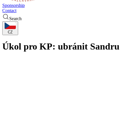
Sponsorship
Contact
Search
CZ
Úkol pro KP: ubránit Sandru
Jak prožily úterý 19. října basketbalistky KP Brno? S budíčkem okolo
Lille zpestřenou přísně vypadající policejní kontrolou, která ale probě
Kousek za belgickou hranicí se Moravanky ubytovaly v hotelu Park in
francouzsky... Hotel sousedí s místním fotbalovým chrámem Stade Pier
20 hodin v nedaleké hale Palacium, svoje úkoly, pokusí se vyzrát na 
Trenér KP Dušan Medvecký si při rozborech protivníka hodně všímal
rozehrávačka, a trojkařka, když je volná nemine, když je obsazená, tak
ES Basket Villeneuve d’Ascq Lille Métropole vyhrál EuroCup před 6 