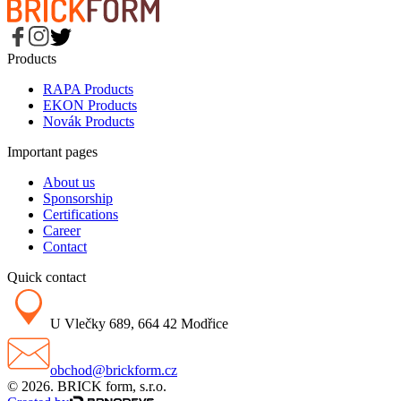
Products
RAPA Products
EKON Products
Novák Products
Important pages
About us
Sponsorship
Certifications
Career
Contact
Quick contact
U Vlečky 689, 664 42 Modřice
obchod@brickform.cz
© 2026. BRICK form, s.r.o.